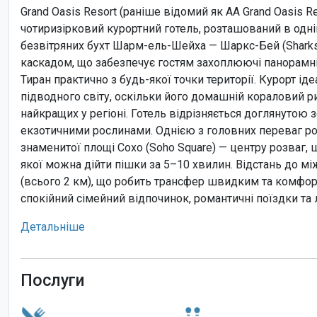
Grand Oasis Resort (раніше відомий як AA Grand Oasis R
чотиризірковий курортний готель, розташований в одн
безвітряних бухт Шарм-ель-Шейха — Шаркс-Бей (Sharks
каскадом, що забезпечує гостям захоплюючі панорамні
Тиран практично з будь-якої точки території. Курорт і
підводного світу, оскільки його домашній кораловий р
найкращих у регіоні. Готель відрізняється доглянутою
екзотичними рослинами. Однією з головних переваг ро
знаменитої площі Сохо (Soho Square) — центру розваг, 
якої можна дійти пішки за 5–10 хвилин. Відстань до м
(всього 2 км), що робить трансфер швидким та комфор
спокійний сімейний відпочинок, романтичні поїздки та 
Детальніше
Послуги