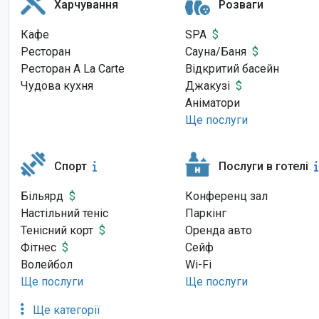
Харчування
Розваги
Кафе
SPA
$
Ресторан
Сауна/Баня
$
Ресторан A La Carte
Відкритий басейн
Чудова кухня
Джакузі
$
Аніматори
Ще послуги
Спорт
Послуги в готелі
Більярд
$
Конференц зал
Настільний теніс
Паркінг
Тенісний корт
$
Оренда авто
Фітнес
$
Сейф
Волейбол
Wi-Fi
Ще послуги
Ще послуги
Ще категорії