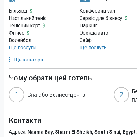
Більярд
$
Конференц зал
Настільний теніс
Сервіс для бізнесу
$
Тенісний корт
$
Паркінг
Фітнес
$
Оренда авто
Волейбол
Сейф
Ще послуги
Ще послуги
Ще категорії
Чому обрати цей готель
Б
1
2
Спа або велнес-центр
п
Контакти
Адреса:
Naama Bay, Sharm El Sheikh, South Sinai, Egypt.