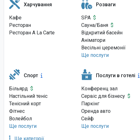
Харчування
Розваги
Кафе
SPA
$
Ресторан
Сауна/Баня
$
Ресторан A La Carte
Відкритий басейн
Аніматори
Весільні церемонії
Ще послуги
Спорт
Послуги в готелі
Більярд
$
Конференц зал
Настільний теніс
Сервіс для бізнесу
$
Тенісний корт
Паркінг
Фітнес
Оренда авто
Волейбол
Сейф
Ще послуги
Ще послуги
Ще категорії