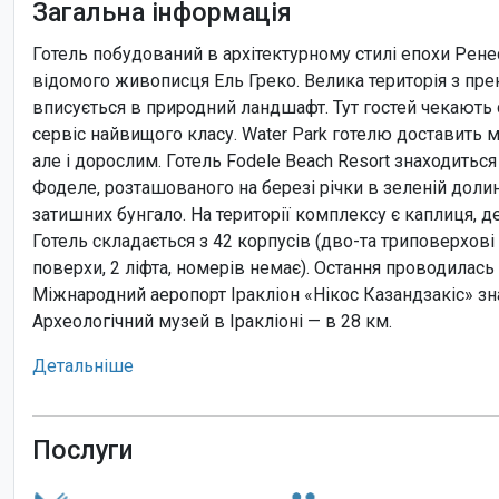
Загальна інформація
Готель побудований в архітектурному стилі епохи Рене
відомого живописця Ель Греко. Велика територія з пр
вписується в природний ландшафт. Тут гостей чекають 
сервіс найвищого класу. Water Park готелю доставить м
але і дорослим. Готель Fodele Beach Resort знаходитьс
Фоделе, розташованого на березі річки в зеленій долині
затишних бунгало. На території комплексу є каплиця, де
Готель складається з 42 корпусів (дво-та триповерхові
поверхи, 2 ліфта, номерів немає). Остання проводилась 
Міжнародний аеропорт Іракліон «Нікос Казандзакіс» зна
Археологічний музей в Іракліоні — в 28 км.
Детальніше
Послуги