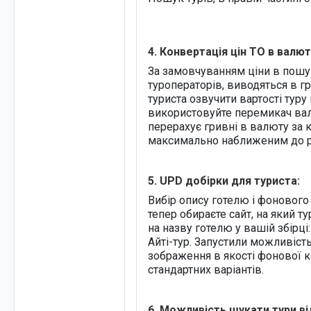
4. Конвертація цін ТО в валю
За замовчуванням ціни в пошуку
туроператорів, виводяться в г
туриста озвучити вартості туру 
використовуйте перемикач вал
перерахує гривні в валюту за 
максимально наближеним до 
5. UPD добірки для туриста:
Вибір опису готелю і фонового
тепер обираєте сайт, на який т
на назву готелю у вашій збірці: 
Айті-тур. Запустили можливіст
зображення в якості фонової к
стандартних варіантів.
6. Можливість шукати тури ві