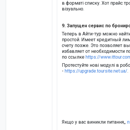
в форматі списку. Хот прайс т
візуально.
9. Запущен сервис по бронир
Теперь в Айти-тур можно найт
простой. Имеет кредитный лим
счету позже. Это позволяет в
избавляет от необходимости по
по ссылке
https://www.ittour.co
Протестуйте нові модулі в робо
-
https://upgrade.toursite.net.ua/
.
Якщо у вас виникли питання,,
п