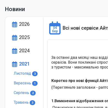
Новини
2026
Всі нові сервіси Ай
04
бер
2025
2024
За останні два місяці наш від
сервісів. Вони покликані спро
2021
з туристом - максимально про
Листопад
3
Коротко про нові функції Айті
Вересень
1
(Перегляньте заголовки - рапт
Серпень
2
1.Вимкнення відображення оп
Травень
3
Працюючи з пошуком турів, ви