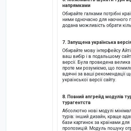
напрямками
Обирайте галками потрібні краї
ними одночасно для наочного п
додана можливість обрати кіл
7. Запущена українська версія
Обирайте мову інтерфейсу Айті-
ваш вибір і в подальшому сайт
версії. Була проведена велика
проте ми розуміємо, що помил
вдячні за ваші рекомендації 
української версії сайту.
8. Повний апгрейд модулів тур
турагентств
Абсолютно нові модулі мінімал
турів: інший дизайн, краще ада
бази картинок за країнами для
пропозицій. Модуль пошуку от