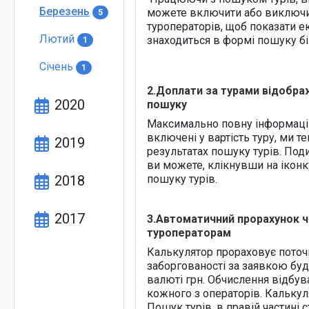
Березень
можете включити або виключи
5
туроператорів, щоб показати е
Лютий
знаходиться в формі пошуку бі
1
Січень
1
2.Доплати за турами відобра
2020
пошуку
Максимально повну інформацію
включені у вартість туру, ми т
2019
результатах пошуку турів. Под
ви можете, клікнувши на іконку
пошуку турів.
2018
2017
3.Автоматичний прорахунок ч
туроператорам
Калькулятор прораховує пото
заборгованості за заявкою буд
валюті грн. Обчислення відбу
кожного з операторів. Калькул
Пошук турів, в правій частині с